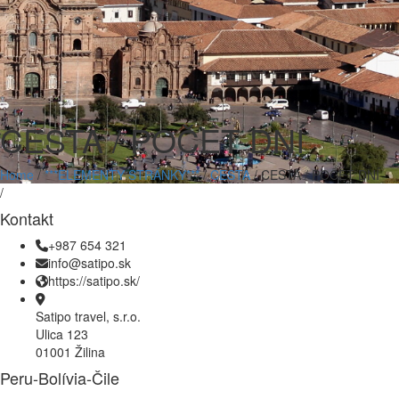
CESTA / POČET DNÍ
Home
/
***ELEMENTY STRÁNKY***
/
CESTA
/
CESTA / POČET DNÍ
/
Kontakt
+987 654 321
info@satipo.sk
https://satipo.sk/
Satipo travel, s.r.o.
Ulica 123
01001 Žilina
Peru-Bolívia-Čile