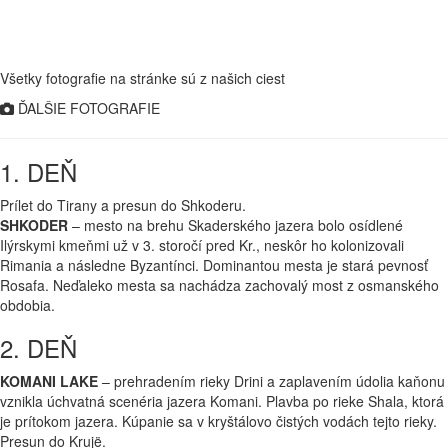
Všetky fotografie na stránke sú z našich ciest
ĎALŠIE FOTOGRAFIE
1. DEŇ
Prílet do Tirany a presun do Shkoderu.
SHKODER
– mesto na brehu Skaderského jazera bolo osídlené
Ilýrskymi kmeňmi už v 3. storočí pred Kr., neskôr ho kolonizovali
Rimania a následne Byzantínci. Dominantou mesta je stará pevnosť
Rosafa. Neďaleko mesta sa nachádza zachovalý most z osmanského
obdobia.
2. DEŇ
KOMANI LAKE
– prehradením rieky Drini a zaplavením údolia kaňonu
vznikla úchvatná scenéria jazera Komani. Plavba po rieke Shala, ktorá
je prítokom jazera. Kúpanie sa v kryštálovo čistých vodách tejto rieky.
Presun do Krujë.