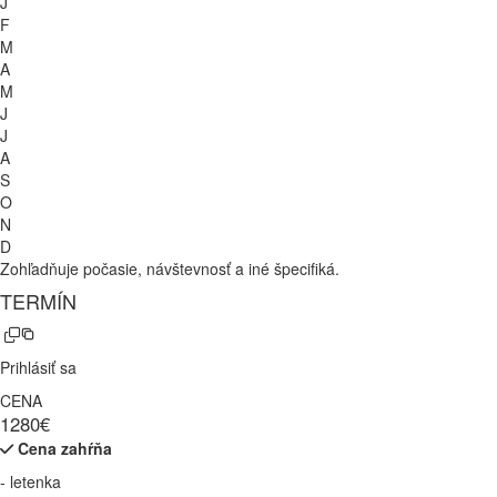
J
F
M
A
M
J
J
A
S
O
N
D
Zohľadňuje počasie, návštevnosť a iné špecifiká.
TERMÍN
Prihlásiť sa
CENA
1280€
Cena zahŕňa
- letenka