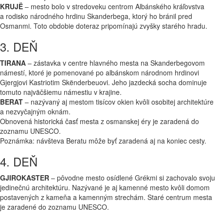
KRUJË
– mesto bolo v stredoveku centrom Albánského kráľovstva
a rodisko národného hrdinu Skanderbega, ktorý ho bránil pred
Osmanmi. Toto obdobie doteraz pripomínajú zvyšky starého hradu.
3. DEŇ
TIRANA
– zástavka v centre hlavného mesta na Skanderbegovom
námestí, ktoré je pomenované po albánskom národnom hrdinovi
Gjergjovi Kastriotim Skënderbeuovi. Jeho jazdecká socha dominuje
tomuto najväčšiemu námestiu v krajine.
BERAT
– nazývaný aj mestom tisícov okien kvôli osobitej architektúre
a nezvyčajným oknám.
Obnovená historická časť mesta z osmanskej éry je zaradená do
zoznamu UNESCO.
Poznámka: návšteva Beratu môže byť zaradená aj na koniec cesty.
4. DEŇ
GJIROKASTER
– pôvodne mesto osídlené Grékmi si zachovalo svoju
jedinečnú architektúru. Nazývané je aj kamenné mesto kvôli domom
postavených z kameňa a kamenným strechám. Staré centrum mesta
je zaradené do zoznamu UNESCO.