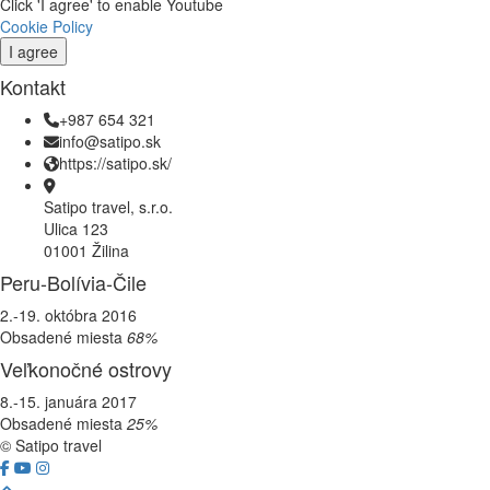
Click 'I agree' to enable Youtube
Cookie Policy
I agree
Kontakt
+987 654 321
info@satipo.sk
https://satipo.sk/
Satipo travel, s.r.o.
Ulica 123
01001 Žilina
Peru-Bolívia-Čile
2.-19. októbra 2016
Obsadené miesta
68%
Veľkonočné ostrovy
8.-15. januára 2017
Obsadené miesta
25%
© Satipo travel