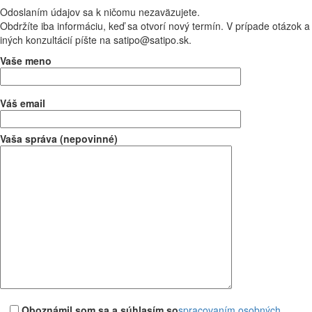
Odoslaním údajov sa k ničomu nezaväzujete.
Obdržíte iba informáciu, keď sa otvorí nový termín. V prípade otázok a
iných konzultácií píšte na satipo@satipo.sk.
Vaše meno
Váš email
Vaša správa (nepovinné)
Oboznámil som sa a súhlasím so
spracovaním osobných