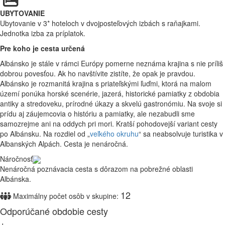
UBYTOVANIE
Ubytovanie v 3* hoteloch v dvojposteľových izbách s raňajkami.
Jednotka izba za príplatok.
Pre koho je cesta určená
Albánsko je stále v rámci Európy pomerne neznáma krajina s nie príliš
dobrou povesťou. Ak ho navštívite zistíte, že opak je pravdou.
Albánsko je rozmanitá krajina s priateľskými ľuďmi, ktorá na malom
území ponúka horské scenérie, jazerá, historické pamiatky z obdobia
antiky a stredoveku, prírodné úkazy a skvelú gastronómiu. Na svoje si
prídu aj záujemcovia o históriu a pamiatky, ale nezabudli sme
samozrejme ani na oddych pri mori. Kratší pohodovejší variant cesty
po Albánsku. Na rozdiel od „
veľkého okruhu
“ sa neabsolvuje turistika v
Albanských Alpách. Cesta je nenáročná.
Náročnosť
Nenáročná poznávacia cesta s dôrazom na pobrežné oblasti
Albánska.
12
Maximálny počet osôb v skupine:
Odporúčané obdobie cesty