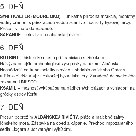
5. DEŇ
SYRI I KALTËR (MODRÉ OKO)
– unikátna prírodná atrakcia, mohutný
vodný prameň s priezračnou vodou zdanlivo modro-tyrkysovej farby.
Presun k moru do Sarandë.
SARANDË
– letovisko na albánskej riviére.
6. DEŇ
BUTRINT
– historické mesto pri hraniciach s Gréckom.
Najvýznamnejšie archeologické vykopávky na území Albánska.
Nachádzajú sa tu pozostatky stavieb z obdobia antického Grécka
a Rímskej ríše a aj z neskoršej byzantskej éry. Zaradené do svetového
zoznamu UNESCO.
KSAMIL
– možnosť vykúpať sa na nádherných plážach s výhľadom na
grécky ostrov Korfu.
7. DEŇ
Presun pobrežím
ALBÁNSKEJ RIVIÉRY
, pláže a malebné zálivy
Iónskeho mora. Zástavka na obed a kúpanie. Prechod impozantného
sedla Llogara s úchvatnými výhľadmi.