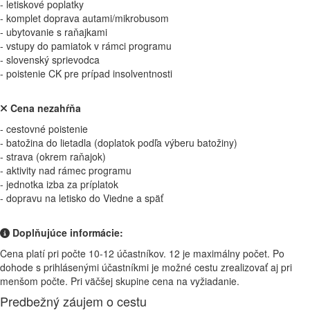
- letiskové poplatky
- komplet doprava autami/mikrobusom
- ubytovanie s raňajkami
- vstupy do pamiatok v rámci programu
- slovenský sprievodca
- poistenie CK pre prípad insolventnosti
Cena nezahŕňa
- cestovné poistenie
- batožina do lietadla (doplatok podľa výberu batožiny)
- strava (okrem raňajok)
- aktivity nad rámec programu
- jednotka izba za príplatok
- dopravu na letisko do Viedne a späť
Doplňujúce informácie:
Cena platí pri počte 10-12 účastníkov. 12 je maximálny počet. Po
dohode s prihlásenými účastníkmi je možné cestu zrealizovať aj pri
menšom počte. Pri väčšej skupine cena na vyžiadanie.
Predbežný záujem o cestu