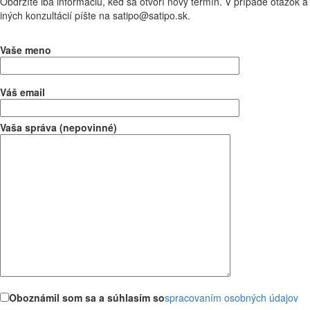
Obdržíte iba informáciu, keď sa otvorí nový termín. V prípade otázok a
iných konzultácií píšte na satipo@satipo.sk.
Vaše meno
Váš email
Vaša správa (nepovinné)
Oboznámil som sa a súhlasím so
spracovaním osobných údajov