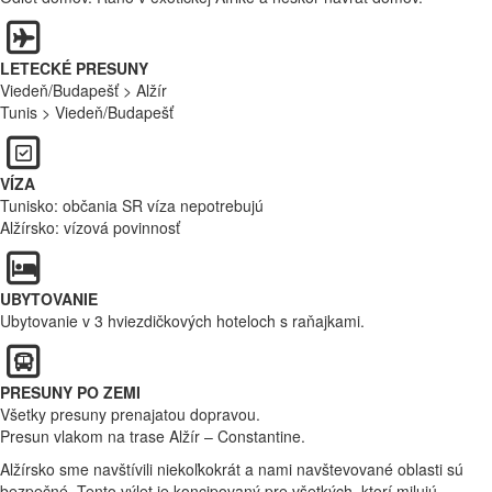
LETECKÉ PRESUNY
Viedeň/Budapešť > Alžír
Tunis > Viedeň/Budapešť
VÍZA
Tunisko: občania SR víza nepotrebujú
Alžírsko: vízová povinnosť
UBYTOVANIE
Ubytovanie v 3 hviezdičkových hoteloch s raňajkami.
PRESUNY PO ZEMI
Všetky presuny prenajatou dopravou.
Presun vlakom na trase Alžír – Constantine.
Alžírsko sme navštívili niekoľkokrát a nami navštevované oblasti sú
bezpečné. Tento výlet je koncipovaný pre všetkých, ktorí milujú