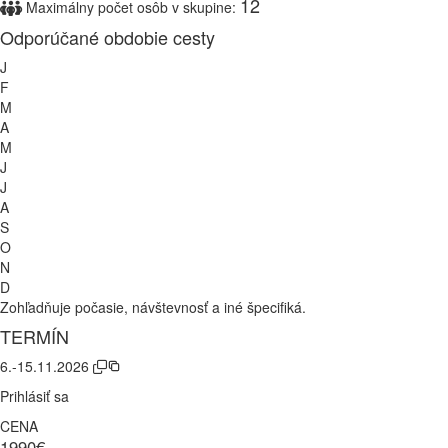
12
Maximálny počet osôb v skupine:
Odporúčané obdobie cesty
J
F
M
A
M
J
J
A
S
O
N
D
Zohľadňuje počasie, návštevnosť a iné špecifiká.
TERMÍN
6.-15.11.2026
Prihlásiť sa
CENA
1990€