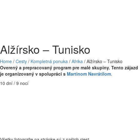
Alžírsko – Tunisko
Home
/
Cesty
/
Kompletná ponuka
/
Afrika
/
Alžírsko – Tunisko
Overený a prepracovaný program pre malé skupiny. Tento zájazd
je organizovaný v spolupráci s
Martinom Navrátilom
.
10 dní / 9 nocí
Všetky fotografie na stránke sú z našich ciest