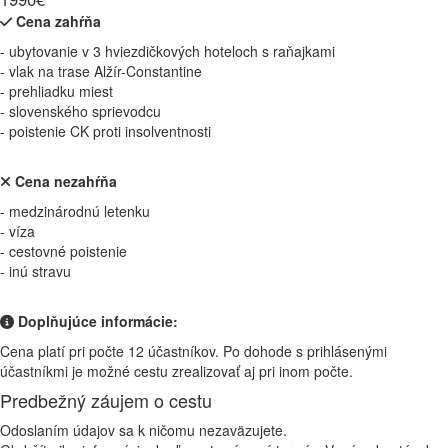
Cena zahŕňa
- ubytovanie v 3 hviezdičkových hoteloch s raňajkami
- vlak na trase Alžír-Constantine
- prehliadku miest
- slovenského sprievodcu
- poistenie CK proti insolventnosti
Cena nezahŕňa
- medzinárodnú letenku
- víza
- cestovné poistenie
- inú stravu
Doplňujúce informácie:
Cena platí pri počte 12 účastníkov. Po dohode s prihlásenými
účastníkmi je možné cestu zrealizovať aj pri inom počte.
Predbežný záujem o cestu
Odoslaním údajov sa k ničomu nezaväzujete.