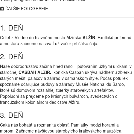
ĎALŠIE FOTOGRAFIE
1. DEŇ
Odlet z Viedne do hlavného mesta Alžírska
ALŽÍR
. Exotickú príjemnú
atmosféru začneme nasávať už večer pri šálke čaju.
2. DEŇ
Naše dobrodružstvo začína hneď ráno – putovaním úzkymi uličkami v
stáročnej
CASBAH ALŽÍR.
Ikonická Casbah ukrýva nádhernú zbierku
starých mešít, palácov a záhrad v osmanskom štýle. Počas potuliek
spoznáme očarujúce budovy a záhrady Musée National du Bardo,
ktoré sú domovom rozsiahlej zbierky starovekých artefaktov.
Popoludní sa prejdeme po krásnych bulvároch, svedectvách o
francúzskom koloniálnom dedičstve Alžíru.
3. DEŇ
Čaká nás bohatá a rozmanitá oblasť. Pamiatky medzi horami a
morom. Začneme návštevou starobylého kráľovského mauzólea