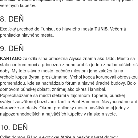
verejných kúpeľov.
8. DEŇ
Exotický prechod do Tunisu, do hlavného mesta
TUNIS
. Večerná
prehliadka hlavného mesta.
9. DEŇ
KARTÁGO
založila silná princezná Alyssa známa ako Dido. Mesto sa
stalo centrom moci a princezná z neho urobila jednu z najbohatších ríš
doby. My toto slávne mesto, počnúc miestom jeho založenia na
vrchole kopca Byrsa, preskúmame. Vrchol kopca korunovali obrovskou
promenádou, kde sa nachádzalo fórum a hlavné úradné budovy. Bolo
domovom púnskej oblasti, známej ako okres Hannibal.
Poprechádzame sa medzi stélami v tajomnom Tophete, púnskej
svätyni zasvätenej božstvám Tanit a Baal Hammon. Nevynecháme ani
staroveké artefakty. Okrem prehliadky mesta navštívime aj jedny z
najpozoruhodnejších a najväčších kúpeľov v rímskom svete.
10. DEŇ
Odlet domov. Ráno v exotickej Afrike a neskôr návrat domov.