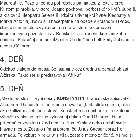
Mauretánie. Pozoruhodnou pohrebnou pamiatkou z roku 3 pred
Kristom je hrobka, v ktorej údajne pochovali berberského kráľa Juba II.
a kráľovnú Kleopatru Selene II. (dcéra slávnej kráľovnej Kleopatry a
Marka Antonia). Novú silu načerpáme na obede v krásnom
TIPASE
–
starobylom meste s výhľadom na more, ktoré je domovom
impozantných pozostatkov z Rímskej ríše a raného kresťanského
obdobia. Pokračujeme pozdĺž pobrežia do Cherchell, kedysi slávneho
mesta ‚Cézarea‘.
4. DEŇ
Odchod vlakom do mesta Constantine cez úrodnú a bohatú oblasť
Alžírska. Takto ste si predstavovali Afriku?
5. DEŇ
„Mesto mostov“ – výnimočný
KONŠTANTÍN
. Francúzsky spisovateľ
Alexandre Dumas túto metropolu nazval aj „fantastické mesto, niečo
ako Gulliverov lietajúci ostrov“. Konštantín sa nachádza na skalnom
výbežku v hlbokej rokline vytesanej riekou Oued Rhumel. Ide o
prírodnú pevnosťou už od neolitu. Numíďania z neho urobili svoje
hlavné mesto. Zostalo ním aj potom, čo Julius Caesar porazil ich
armádu. Po vzbure v roku 311 však zostalo mesto zničené. Všimol si