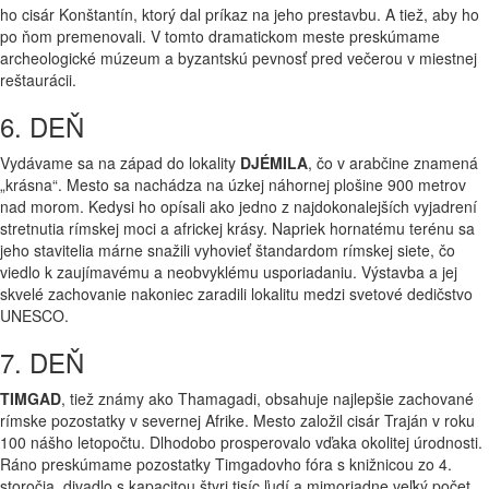
ho cisár Konštantín, ktorý dal príkaz na jeho prestavbu. A tiež, aby ho
po ňom premenovali. V tomto dramatickom meste preskúmame
archeologické múzeum a byzantskú pevnosť pred večerou v miestnej
reštaurácii.
6. DEŇ
Vydávame sa na západ do lokality
DJÉMILA
, čo v arabčine znamená
„krásna“. Mesto sa nachádza na úzkej náhornej plošine 900 metrov
nad morom. Kedysi ho opísali ako jedno z najdokonalejších vyjadrení
stretnutia rímskej moci a africkej krásy. Napriek hornatému terénu sa
jeho stavitelia márne snažili vyhovieť štandardom rímskej siete, čo
viedlo k zaujímavému a neobvyklému usporiadaniu. Výstavba a jej
skvelé zachovanie nakoniec zaradili lokalitu medzi svetové dedičstvo
UNESCO.
7. DEŇ
TIMGAD
, tiež známy ako Thamagadi, obsahuje najlepšie zachované
rímske pozostatky v severnej Afrike. Mesto založil cisár Traján v roku
100 nášho letopočtu. Dlhodobo prosperovalo vďaka okolitej úrodnosti.
Ráno preskúmame pozostatky Timgadovho fóra s knižnicou zo 4.
storočia, divadlo s kapacitou štyri tisíc ľudí a mimoriadne veľký počet