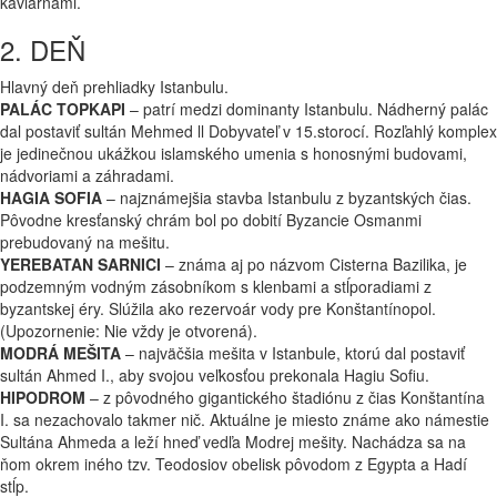
kaviarňami.
2. DEŇ
Hlavný deň prehliadky Istanbulu.
PALÁC TOPKAPI
– patrí medzi dominanty Istanbulu. Nádherný palác
dal postaviť sultán Mehmed ll Dobyvateľ v 15.storocí. Rozľahlý komplex
je jedinečnou ukážkou islamského umenia s honosnými budovami,
nádvoriami a záhradami.
HAGIA SOFIA
– najznámejšia stavba Istanbulu z byzantských čias.
Pôvodne kresťanský chrám bol po dobití Byzancie Osmanmi
prebudovaný na mešitu.
YEREBATAN SARNICI
– známa aj po názvom Cisterna Bazilika, je
podzemným vodným zásobníkom s klenbami a stĺporadiami z
byzantskej éry. Slúžila ako rezervoár vody pre Konštantínopol.
(Upozornenie: Nie vždy je otvorená).
MODRÁ MEŠITA
– najväčšia mešita v Istanbule, ktorú dal postaviť
sultán Ahmed I., aby svojou veľkosťou prekonala Hagiu Sofiu.
HIPODROM
– z pôvodného gigantického štadiónu z čias Konštantína
I. sa nezachovalo takmer nič. Aktuálne je miesto známe ako námestie
Sultána Ahmeda a leží hneď vedľa Modrej mešity. Nachádza sa na
ňom okrem iného tzv. Teodosiov obelisk pôvodom z Egypta a Hadí
stĺp.