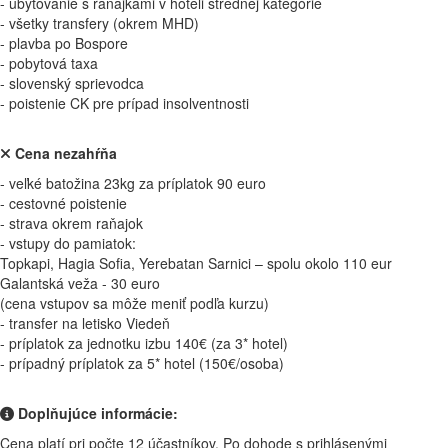
- ubytovanie s raňajkami v hoteli strednej kategórie
- všetky transfery (okrem MHD)
- plavba po Bospore
- pobytová taxa
- slovenský sprievodca
- poistenie CK pre prípad insolventnosti
Cena nezahŕňa
- veľké batožina 23kg za príplatok 90 euro
- cestovné poistenie
- strava okrem raňajok
- vstupy do pamiatok:
Topkapi, Hagia Sofia, Yerebatan Sarnici – spolu okolo 110 eur
Galantská veža - 30 euro
(cena vstupov sa môže meniť podľa kurzu)
- transfer na letisko Viedeň
- príplatok za jednotku izbu 140€ (za 3* hotel)
- prípadný príplatok za 5* hotel (150€/osoba)
Doplňujúce informácie:
Cena platí pri počte 12 účastníkov. Po dohode s prihlásenými