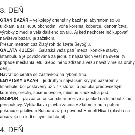
3. DEŇ
GRAN BAZÁR
– veľkolepý orientálny bazár je labyrintom so 60
uličkami a asi 4000 obchodmi, vôňa korenia, koberce, klenotníctva,
výrobky z medi a veľa ďalšieho tovaru. Aj keď nechcete nič kupovať,
návšteva bazáru je zážitkom.
Presun metrom caz Zlatý roh do štvrte Beyoğlu.
GALATA KULESI
– Galatská veža patrí medzi ikonické stavby
Istanbulu a je považovaná za jednu z najstarších veží na svete. (v
prípade meškania letu, alebo iného zdržania vežu navštívime na druhý
deň).
Návrat do centra so zástavkou na rybom trhu.
EGYPTSKÝ BAZÁR
– je druhým najväčším krytým bazárom v
Istanbule, bol postavený už v 17.storočí a ponúka predovšetkým
koreniny, orechy, sušené ovocie, miestne sladkosti a pod.
BOSPOR
– plavba po bosporskom prielive a pohľad na Istanbul z inej
perspektívy. Vyhliadková plavba začína v Zlatom rohu a potom
pokračuje prielivom Bosporu až po pevnosť Rumeli Hisari (plavba sa
absolvuje na lodi s inými turistami).
4. DEŇ