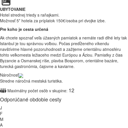
UBYTOVANIE
Hotel strednej triedy s raňajkami.
Možnosť 5* hotela za príplatok 150€/osoba pri dvojke izbe.
Pre koho je cesta určená
Ak chcete spoznať veľa úžasných pamiatok a nemáte radi dlhé lety tak
Istanbul je tou správnou voľbou. Počas predĺženého víkendu
navštívime hlavné pozoruhodnosti a zažijeme orientálnu atmosféru
tohto veľkomesta ležiaceho medzi Európou a Áziou. Pamiatky z čias
Byzancie a Osmanskej ríše, plavba Bosporom, orientálne bazáre,
turecká gastronómia, čajovne a kaviarne.
Náročnosť
Stredne náročná mestská turistika.
12
Maximálny počet osôb v skupine:
Odporúčané obdobie cesty
J
F
M
A