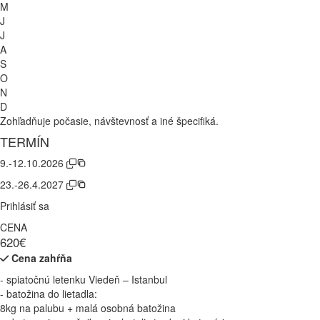
M
J
J
A
S
O
N
D
Zohľadňuje počasie, návštevnosť a iné špecifiká.
TERMÍN
9.-12.10.2026
23.-26.4.2027
Prihlásiť sa
CENA
620€
Cena zahŕňa
- spiatočnú letenku Viedeň – Istanbul
- batožina do lietadla:
8kg na palubu + malá osobná batožina