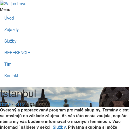
Menu
Úvod
Zájazdy
Služby
REFERENCIE
Tím
Kontakt
Istanbul
Home
/
Cesty
/
Istanbul
Overený a prepracovaný program pre malé skupiny. Termíny ciest
sa otvárajú na základe záujmu. Ak vás táto cesta zaujala, napíšte
nám a my vás budeme informovať o možných termínoch. Viac
informácií nájdete v sekcii
Služby
. Privátna skupina si môže