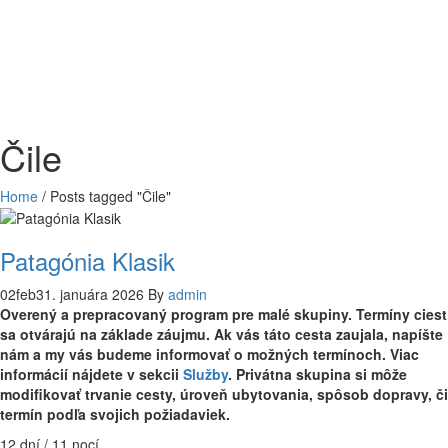
Čile
Home
/
Posts tagged "Čile"
Patagónia Klasik
02
feb
31. januára 2026
By
admin
Overený a prepracovaný program pre malé skupiny. Termíny ciest
sa otvárajú na základe záujmu. Ak vás táto cesta zaujala, napíšte
nám a my vás budeme informovať o možných termínoch. Viac
informácií nájdete v sekcii
Služby
. Privátna skupina si môže
modifikovať trvanie cesty, úroveň ubytovania, spôsob dopravy, či
termín podľa svojich požiadaviek.
12 dní / 11 nocí