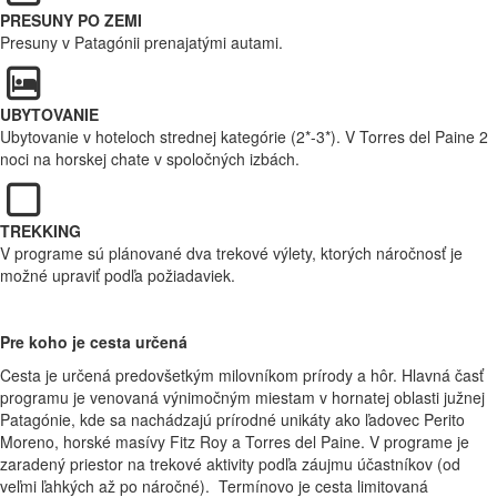
PRESUNY PO ZEMI
Presuny v Patagónii prenajatými autami.
UBYTOVANIE
Ubytovanie v hoteloch strednej kategórie (2*-3*). V Torres del Paine 2
noci na horskej chate v spoločných izbách.
TREKKING
V programe sú plánované dva trekové výlety, ktorých náročnosť je
možné upraviť podľa požiadaviek.
Pr
e koho je cesta určená
Cesta je určená predovšetkým milovníkom prírody a hôr. Hlavná časť
programu je venovaná výnimočným miestam v hornatej oblasti južnej
Patagónie, kde sa nachádzajú prírodné unikáty ako ľadovec Perito
Moreno, horské masívy Fitz Roy a Torres del Paine. V programe je
zaradený priestor na trekové aktivity podľa záujmu účastníkov (od
veľmi ľahkých až po náročné). Termínovo je cesta limitovaná