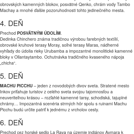
obrovských kamenných blokov, posvätné Qenko, chrám vody Tambo
Machay a mnohé ďalšie pozoruhodnosti tohto jedinečného mesta.
4. DEŇ
Prechod
POSVÄTNÝM ÚDOLÍM
.
Dedinka Chinchero známa tradičnou výrobou farebných textílií,
obrovské kruhové terasy Moray, soľné terasy Maras, nádherné
vyhľady do údolia rieky Urubamba a impozantné monolitické kamenné
bloky v Ollantaytambo. Ochutnávka tradičného kvaseného nápoja
„chicha“.
5. DEŇ
MACHU PICCHU
– jeden z novodobých divov sveta. Stratené mesto
Inkov priťahuje turistov z celého sveta svojou tajomnosťou a
neuveriteľnou krásou – rozľahlé kamenné tarsy, schodiská, tajuplné
chrámy… Impozantná scenéria strmých hôr spolu s ruinami Machu
Picchu budú určite patriť k jednému z vrcholov cesty.
6. DEŇ
Prechod cez horské sedlo La Raya na územie indiánov Aymara k