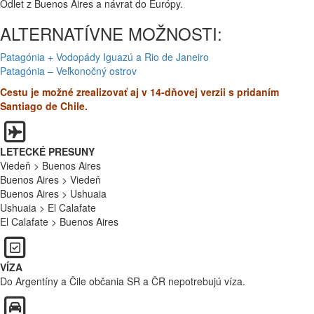
Odlet z Buenos Aires a návrat do Európy.
ALTERNATÍVNE MOŽNOSTI:
Patagónia + Vodopády Iguazú a Rio de Janeiro
Patagónia – Veľkonočný ostrov
Cestu je možné zrealizovať aj v 14-dňovej verzii s pridaním
Santiago de Chile.
LETECKÉ PRESUNY
Viedeň > Buenos Aires
Buenos Aires > Viedeň
Buenos Aires > Ushuaia
Ushuaia > El Calafate
El Calafate > Buenos Aires
VÍZA
Do Argentíny a Čile občania SR a ČR nepotrebujú víza.