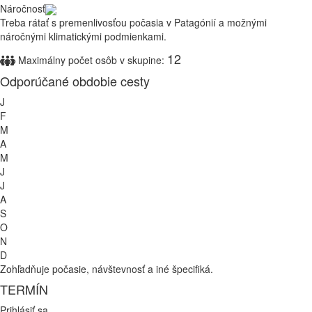
Náročnosť
Treba rátať s premenlivosťou počasia v Patagónií a možnými
náročnými klimatickými podmienkami.
12
Maximálny počet osôb v skupine:
Odporúčané obdobie cesty
J
F
M
A
M
J
J
A
S
O
N
D
Zohľadňuje počasie, návštevnosť a iné špecifiká.
TERMÍN
Prihlásiť sa