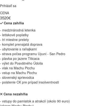
Prihlásiť sa
CENA
3520€
Cena zahŕňa
- medzinárodná letenka
- letiskové poplatky
- tri miestne prelety
- komplet prenajatá doprava
- ubytovanie s raňajkami
- strava počas programu Uyuni - San Pedro
- plavba po jazere Titicaca
- výlet do Posvätného Údolia
- vlak na Machu Picchu
- vstup na Machu Picchu
- slovenský sprievodca
- poistenie CK pre prípad insolventnosti
Cena nezahŕňa
- vstupy do pamiatok a atrakcií (okolo 90 euro)
(okrem Machu Picchu)