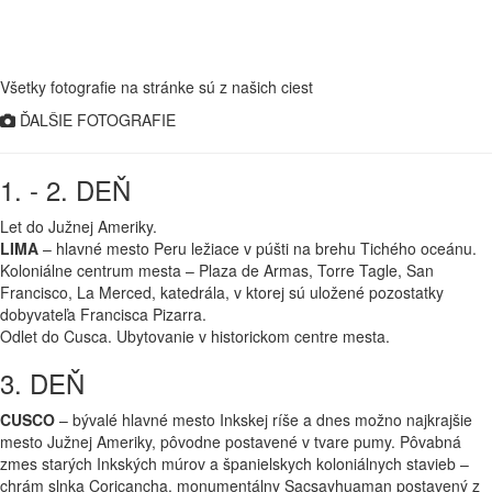
Všetky fotografie na stránke sú z našich ciest
ĎALŠIE FOTOGRAFIE
1. - 2. DEŇ
Let do Južnej Ameriky.
LIMA
– hlavné mesto Peru ležiace v púšti na brehu Tichého oceánu.
Koloniálne centrum mesta – Plaza de Armas, Torre Tagle, San
Francisco, La Merced, katedrála, v ktorej sú uložené pozostatky
dobyvateľa Francisca Pizarra.
Odlet do Cusca. Ubytovanie v historickom centre mesta.
3. DEŇ
CUSCO
– bývalé hlavné mesto Inkskej ríše a dnes možno najkrajšie
mesto Južnej Ameriky, pôvodne postavené v tvare pumy. Pôvabná
zmes starých Inkských múrov a španielskych koloniálnych stavieb –
chrám slnka Coricancha, monumentálny Sacsayhuaman postavený z