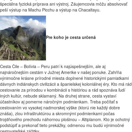
špeciálna fyzická príprava ani výstroj. Záujemcovia môžu absolvovať
peší výstup na Machu Picchu a výstup na Chacaltayu.
Pre koho je cesta určená
Cesta Čile – Bolívia – Peru patrí k najúspešnejším, ale aj
najnáročnejším cestám v Južnej Amerike v našej ponuke. Zahŕňa
výnimočne krásne prírodné miesta doplnené historickými pamiatkami
dávnych indiánskych civilizácii a španielskej koloniálnej éry. Kto má rád
cestovanie za prírodou v kombinácii s históriou a rád spoznáva ľudí
iných kultúr, nebude sklamaný. Na druhej strane, cesta vystaví
účastníkov aj pomerne náročným podmienkam. Treba počítať s
cestovaním vo vysokej nadmorskej výške (ktorú nie každý dobre
znáša), zlou infraštruktúrou a skromnými podmienkami počas
trojdňového prechodu náhornou plošinou – Altiplanom. Kto je ochotný
podstúpiť a prekonať tieto prekážky, odmenou mu budú výnimočné
cestovateľské zážitky.