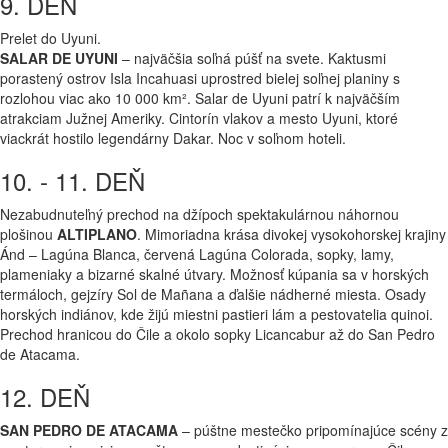
9. DEŇ
Prelet do Uyuni.
SALAR DE UYUNI
– najväčšia soľná púšť na svete. Kaktusmi
porastený ostrov Isla Incahuasi uprostred bielej soľnej planiny s
rozlohou viac ako 10 000 km². Salar de Uyuni patrí k najväčším
atrakciam Južnej Ameriky. Cintorín vlakov a mesto Uyuni, ktoré
viackrát hostilo legendárny Dakar. Noc v soľnom hoteli.
10. - 11. DEŇ
Nezabudnuteľný prechod na džípoch spektakulárnou náhornou
plošinou
ALTIPLANO
. Mimoriadna krása divokej vysokohorskej krajiny
Ánd – Lagúna Blanca, červená Lagúna Colorada, sopky, lamy,
plameniaky a bizarné skalné útvary. Možnosť kúpania sa v horských
termáloch, gejzíry Sol de Mañana a ďalšie nádherné miesta. Osady
horských indiánov, kde žijú miestni pastieri lám a pestovatelia quinoi.
Prechod hranicou do Čile a okolo sopky Licancabur až do San Pedro
de Atacama.
12. DEŇ
SAN PEDRO DE ATACAMA
– púštne mestečko pripomínajúce scény z