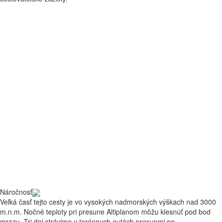
Náročnosť
Veľká časť tejto cesty je vo vysokých nadmorských výškach nad 3000
m.n.m. Nočné teploty pri presune Altiplanom môžu klesnúť pod bod
mrazu. Tri dni strávime v terénnych autách presunmi po