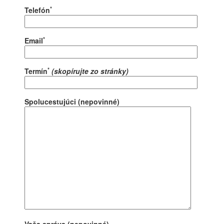
*
Telefón
*
Email
*
Termín
(skopírujte zo stránky)
Spolucestujúci (nepovinné)
Vaša správa (nepovinné)