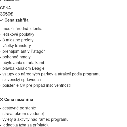
CENA
3650€
Cena zahŕňa
- medzinárodná letenka
- letiskové poplatky
- 3 miestne prelety
- všetky transfery
- prenájom áut v Patagónii
- pohonné hmoty
- ubytovanie s raňajkami
- plavba kanálom Beagle
- vstupy do národných parkov a atrakcií podľa programu
- slovenský sprievodca
- poistenie CK pre prípad insolventnosti
Cena nezahŕňa
- cestovné poistenie
- strava okrem uvedenej
- výlety a aktivity nad rámec programu
- jednotka izba za príplatok