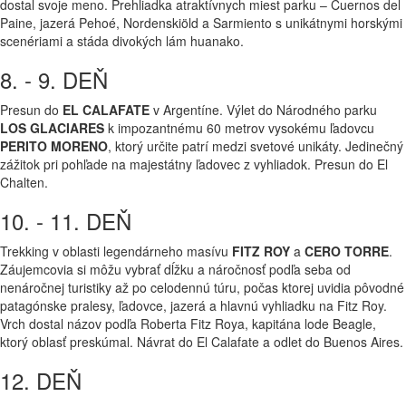
dostal svoje meno. Prehliadka atraktívnych miest parku – Cuernos del
Paine, jazerá Pehoé, Nordenskiöld a Sarmiento s unikátnymi horskými
scenériami a stáda divokých lám huanako.
8. - 9. DEŇ
Presun do
EL CALAFATE
v Argentíne. Výlet do Národného parku
LOS GLACIARES
k impozantnému 60 metrov vysokému ľadovcu
PERITO MORENO
, ktorý určite patrí medzi svetové unikáty. Jedinečný
zážitok pri pohľade na majestátny ľadovec z vyhliadok. Presun do El
Chalten.
10. - 11. DEŇ
Trekking v oblasti legendárneho masívu
FITZ ROY
a
CERO TORRE
.
Záujemcovia si môžu vybrať dĺžku a náročnosť podľa seba od
nenáročnej turistiky až po celodennú túru, počas ktorej uvidia pôvodné
patagónske pralesy, ľadovce, jazerá a hlavnú vyhliadku na Fitz Roy.
Vrch dostal názov podľa Roberta Fitz Roya, kapitána lode Beagle,
ktorý oblasť preskúmal. Návrat do El Calafate a odlet do Buenos Aires.
12. DEŇ