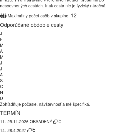
nespevnených cestách. Inak cesta nie je fyzický náročná.
12
Maximálny počet osôb v skupine:
Odporúčané obdobie cesty
J
F
M
A
M
J
J
A
S
O
N
D
Zohľadňuje počasie, návštevnosť a iné špecifiká.
TERMÍN
11.-25.11.2026 OBSADENÝ
14.-28.4.2027