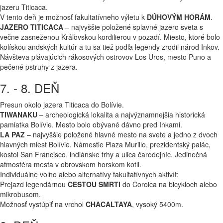
jazeru Titicaca.
V tento deň je možnosť fakultatívneho výletu k
DÚHOVÝM HORÁM
.
JAZERO TITICACA
– najvyššie položené splavné jazero sveta s
večne zasneženou Kráľovskou kordilierou v pozadí. Miesto, ktoré bolo
kolískou andských kultúr a tu sa tiež podľa legendy zrodil národ Inkov.
Návšteva plávajúcich rákosových ostrovov Los Uros, mesto Puno a
pečené pstruhy z jazera.
7. - 8. DEŇ
Presun okolo jazera Titicaca do Bolívie.
TIWANAKU
– archeologická lokalita a najvýznamnejšia historická
pamiatka Bolívie. Mesto bolo obývané dávno pred Inkami.
LA PAZ
– najvyššie položené hlavné mesto na svete a jedno z dvoch
hlavných miest Bolívie. Námestie Plaza Murillo, prezidentský palác,
kostol San Francisco, indiánske trhy a ulica čarodejníc. Jedinečná
atmosféra mesta v obrovskom horskom kotli.
Individuálne voľno alebo alternatívy fakultatívnych aktivít:
Prejazd legendárnou
CESTOU SMRTI
do Coroica na bicykloch alebo
mikrobusom.
Možnosť vystúpiť na vrchol
CHACALTAYA
, vysoký 5400m.