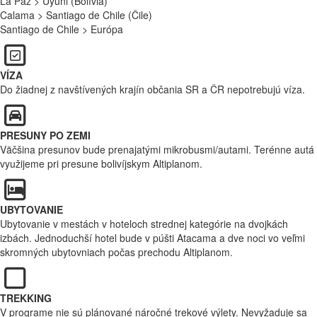
La Paz > Uyuni (Bolívia)
Calama > Santiago de Chile (Čile)
Santiago de Chile > Európa
VÍZA
Do žiadnej z navštívených krajín občania SR a ČR nepotrebujú víza.
PRESUNY PO ZEMI
Väčšina presunov bude prenajatými mikrobusmi/autami. Terénne autá
využijeme pri presune bolivíjskym Altiplanom.
UBYTOVANIE
Ubytovanie v mestách v hoteloch strednej kategórie na dvojkách
izbách. Jednoduchší hotel bude v púšti Atacama a dve noci vo veľmi
skromných ubytovniach počas prechodu Altiplanom.
TREKKING
V programe nie sú plánované náročné trekové výlety. Nevyžaduje sa