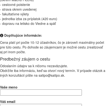
- cestovné poistenie
- strava okrem uvedenej
- fakultatívne výlety
- jednotka izba za príplatok (420 euro)
- dopravu na letisko do Viedne a späť
Doplňujúce informácie:
Cena platí pri počte 10-12 účastníkov, čo je zároveň maximálny počet
pre túto cestu. Po dohode so záujemcami je možné cestu zrealizovať
aj pri inom počte.
Predbežný záujem o cestu
Odoslaním údajov sa k ničomu nezaväzujete.
Obdržíte iba informáciu, keď sa otvorí nový termín. V prípade otázok a
iných konzultácií píšte na satipo@satipo.sk.
Vaše meno
Váš email