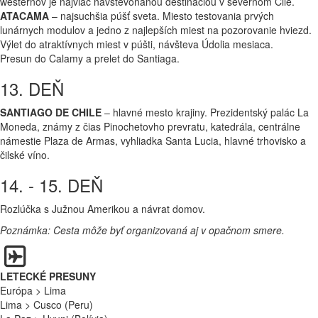
westernov je najviac navštevonanou destináciou v severnom Čile.
ATACAMA
– najsuchšia púšť sveta. Miesto testovania prvých
lunárnych modulov a jedno z najlepších miest na pozorovanie hviezd.
Výlet do atraktívnych miest v púšti, návšteva Údolia mesiaca.
Presun do Calamy a prelet do Santiaga.
13. DEŇ
SANTIAGO DE CHILE
– hlavné mesto krajiny. Prezidentský palác La
Moneda, známy z čias Pinochetovho prevratu, katedrála, centrálne
námestie Plaza de Armas, vyhliadka Santa Lucia, hlavné trhovisko a
čilské víno.
14. - 15. DEŇ
Rozlúčka s Južnou Amerikou a návrat domov.
Poznámka: Cesta môže byť organizovaná aj v opačnom smere.
LETECKÉ PRESUNY
Európa > Lima
Lima > Cusco (Peru)