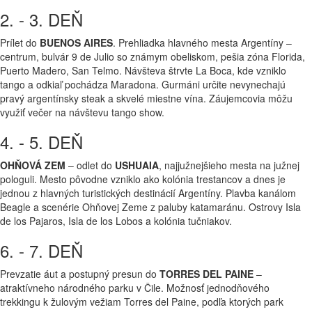
2. - 3. DEŇ
Prílet do
BUENOS AIRES
. Prehliadka hlavného mesta Argentíny –
centrum, bulvár 9 de Julio so známym obeliskom, pešia zóna Florida,
Puerto Madero, San Telmo. Návšteva štrvte La Boca, kde vzniklo
tango a odkiaľ pochádza Maradona. Gurmáni určite nevynechajú
pravý argentínsky steak a skvelé miestne vína. Záujemcovia môžu
využiť večer na návštevu tango show.
4. - 5. DEŇ
OHŇOVÁ ZEM
– odlet do
USHUAIA
, najjužnejšieho mesta na južnej
pologuli. Mesto pôvodne vzniklo ako kolónia trestancov a dnes je
jednou z hlavných turistických destinácií Argentíny. Plavba kanálom
Beagle a scenérie Ohňovej Zeme z paluby katamaránu. Ostrovy Isla
de los Pajaros, Isla de los Lobos a kolónia tučniakov.
6. - 7. DEŇ
Prevzatie áut a postupný presun do
TORRES DEL PAINE
–
atraktívneho národného parku v Čile. Možnosť jednodňového
trekkingu k žulovým vežiam Torres del Paine, podľa ktorých park